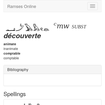
Ramses Online
Toggle
navigati
ꜥmw
subst
découverte
animate
inanimate
comptable
comptable
Bibliography
Spellings