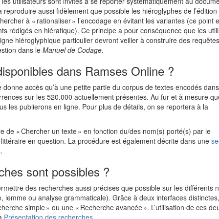
n : les utilisateurs sont invités à se reporter systématiquement au docum
à reproduire aussi fidèlement que possible les hiéroglyphes de l’édition
ercher à « rationaliser » l’encodage en évitant les variantes (ce point 
ts rédigés en hiératique). Ce principe a pour conséquence que les util
igne hiéroglyphique particulier devront veiller à construire des requête
estion dans le
Manuel de Codage
.
 disponibles dans Ramses Online ?
donne accès qu’à une petite partie du corpus de textes encodés dans
rrences sur les 520.000 actuellement présentes. Au fur et à mesure qu
s les publierons en ligne. Pour plus de détails, on se reportera à la
ble de « Chercher un texte » en fonction du/des nom(s) porté(s) par le
ittéraire en question. La procédure est également décrite dans une
se
.
ches sont possibles ?
rmettre des recherches aussi précises que possible sur les différents 
e, lemme ou analyse grammaticale). Grâce à deux interfaces distinctes
echerche simple » ou une « Recherche avancée ». L’utilisation de ces de
la
Présentation des recherches
.