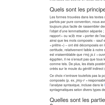
Quels sont les princip
Les formes trouvées dans les textes
parfois par pure convention, nous av
toujours plus facile de rassembler de
l’objet d’une lemmatisation séparée 
wꜣḥ mw
rapport » ou
« porter de l’ea
ainsi que les mots composés – sauf ex
« prêtre ») – ont été décomposés en l
certitude, relativement faible à notre
rmṯ-js.t
est vraisemblable que
« ouvr
égyptien, il ne s’ensuit pas que tous
comme tels. De plus, les états posté
créés sur le moule du génitif indirect 
Ce choix n’entrave toutefois pas la p
jmy-r
composés (p. ex.
« responsabl
l’analyse syntaxique, incluse dans le
syntagmatiques selon divers types de
Quelles sont les partie