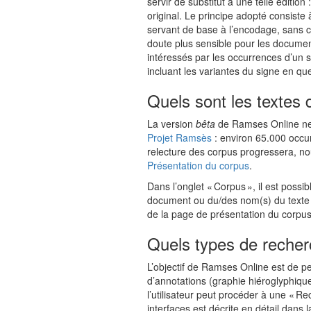
servir de substitut à une telle éditio
original. Le principe adopté consiste 
servant de base à l’encodage, sans ch
doute plus sensible pour les documen
intéressés par les occurrences d’un s
incluant les variantes du signe en qu
Quels sont les textes
La version
bêta
de Ramses Online ne 
Projet Ramsès
: environ 65.000 occu
relecture des corpus progressera, nou
Présentation du corpus
.
Dans l’onglet « Corpus », il est possi
document ou du/des nom(s) du texte l
de la page de présentation du corpus
Quels types de recher
L’objectif de Ramses Online est de pe
d’annotations (graphie hiéroglyphiqu
l’utilisateur peut procéder à une « R
interfaces est décrite en détail dans 