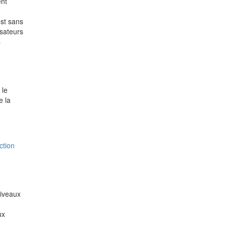
ent
est sans
isateurs
s
 le
e la
ction
niveaux
,
ux