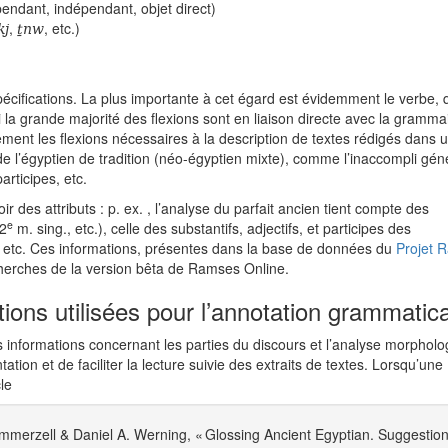
endant, indépendant, objet direct)
kj
ṯnw
,
, etc.)
spécifications. La plus importante à cet égard est évidemment le verbe, 
 la grande majorité des flexions sont en liaison directe avec la gramma
ment les flexions nécessaires à la description de textes rédigés dans 
de l’égyptien de tradition (néo-égyptien mixte), comme l’inaccompli gén
articipes, etc.
 des attributs : p. ex. , l’analyse du parfait ancien tient compte des
e
 2
m. sing., etc.), celle des substantifs, adjectifs, et participes des
 etc. Ces informations, présentes dans la base de données du
Projet 
cherches de la version bêta de Ramses Online.
tions utilisées pour l’annotation grammatic
les informations concernant les parties du discours et l’analyse morphol
ation et de faciliter la lecture suivie des extraits de textes. Lorsqu’une
le
mmerzell & Daniel A. Werning, « Glossing Ancient Egyptian. Suggestio