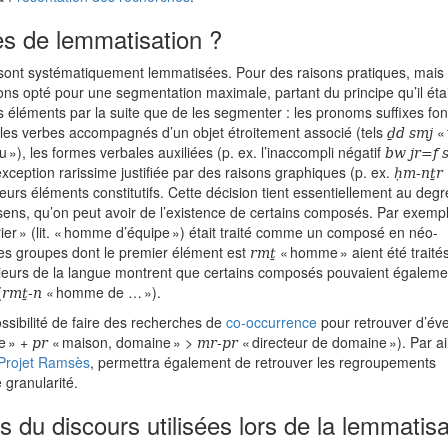
es de lemmatisation ?
 sont systématiquement lemmatisées. Pour des raisons pratiques, mais
ons opté pour une segmentation maximale, partant du principe qu’il étai
s éléments par la suite que de les segmenter : les pronoms suffixes fo
ḏd smj
; les verbes accompagnés d’un objet étroitement associé (tels
« 
bw jr=f 
u »), les formes verbales auxiliées (p. ex. l’inaccompli négatif
ḥm-nṯr
ception rarissime justifiée par des raisons graphiques (p. ex.
eurs éléments constitutifs. Cette décision tient essentiellement au degr
 sens, qu’on peut avoir de l’existence de certains composés. Par exemple
ier » (lit. « homme d’équipe ») était traité comme un composé en néo-
rmṯ
 les groupes dont le premier élément est
« homme » aient été traité
rieurs de la langue montrent que certains composés pouvaient égaleme
rmṯ-n
(
« homme de … »).
ossibilité de faire des recherches de
co-occurrence
pour retrouver d’év
pr
mr-pr
e » +
« maison, domaine » >
« directeur de domaine »). Par ail
Projet Ramsès
, permettra également de retrouver les regroupements
 granularité.
s du discours utilisées lors de la lemmatisa