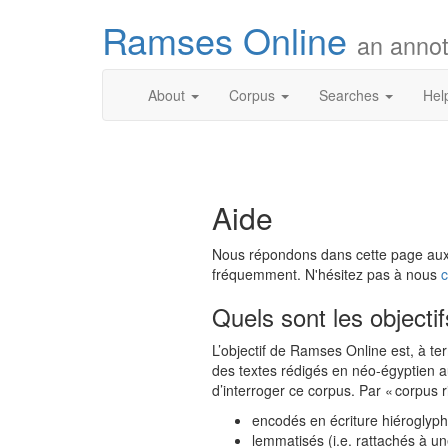
Ramses Online
an annot
About
Corpus
Searches
Hel
Aide
Nous répondons dans cette page aux q
fréquemment. N'hésitez pas à nous
c
Quels sont les object
L’objectif de Ramses Online est, à 
des textes rédigés en néo-égyptien au
d’interroger ce corpus. Par « corpus 
encodés en écriture hiéroglyp
lemmatisés (i.e. rattachés à un