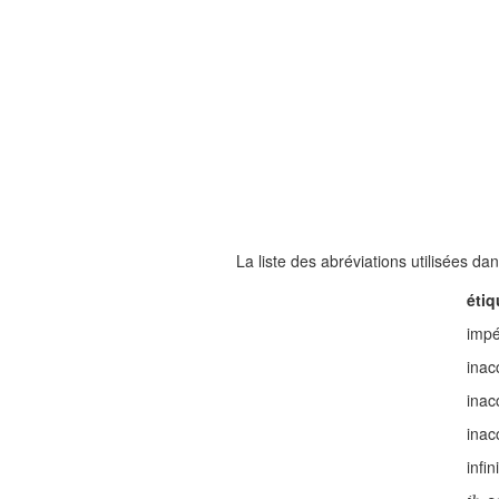
La liste des abréviations utilisées d
étiq
impé
inac
inac
inac
infini