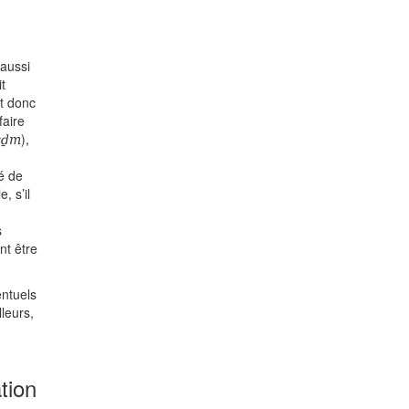
 aussi
t
nt donc
faire
sḏm
),
é de
, s’il
s
nt être
entuels
leurs,
tion