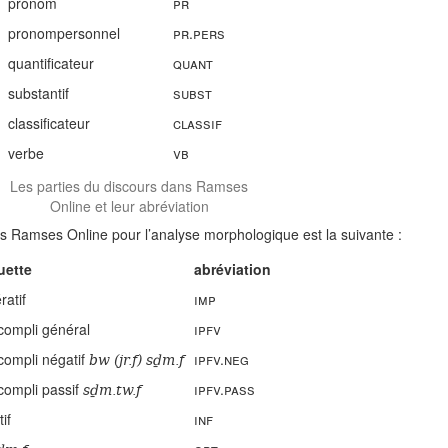
pronom
pr
pronompersonnel
pr.pers
quantificateur
quant
substantif
subst
classificateur
classif
verbe
vb
Les parties du discours dans Ramses
Online et leur abréviation
ans Ramses Online pour l’analyse morphologique est la suivante :
uette
abréviation
ratif
imp
compli général
ipfv
bw (jr.f) sḏm.f
compli négatif
ipfv.neg
sḏm.tw.f
compli passif
ipfv.pass
tif
inf