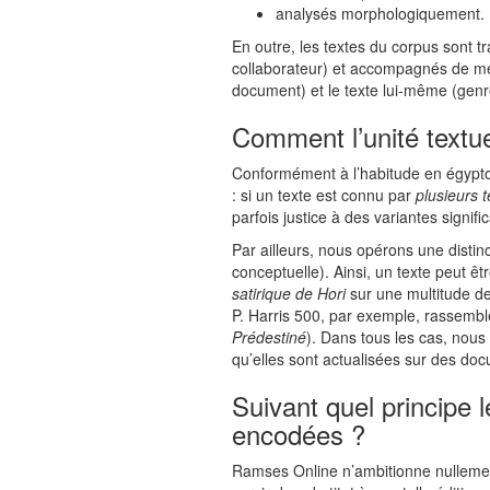
analysés morphologiquement.
En outre, les textes du corpus sont t
collaborateur) et accompagnés de mét
document) et le texte lui-même (genre
Comment l’unité textue
Conformément à l’habitude en égypto
: si un texte est connu par
plusieurs 
parfois justice à des variantes signific
Par ailleurs, nous opérons une distinct
conceptuelle). Ainsi, un texte peut êt
satirique de Hori
sur une multitude de 
P. Harris 500, par exemple, rassembl
Prédestiné
). Dans tous les cas, no
qu’elles sont actualisées sur des doc
Suivant quel principe 
encodées ?
Ramses Online n’ambitionne nullemen