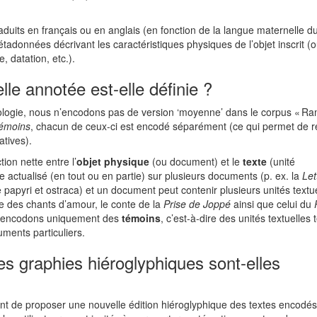
raduits en français ou en anglais (en fonction de la langue maternelle d
adonnées décrivant les caractéristiques physiques de l’objet inscrit (
, datation, etc.).
lle annotée est-elle définie ?
logie, nous n’encodons pas de version ‘moyenne’ dans le corpus « Ra
témoins
, chacun de ceux-ci est encodé séparément (ce qui permet de 
atives).
ion nette entre l’
objet physique
(ou document) et le
texte
(unité
re actualisé (en tout ou en partie) sur plusieurs documents (p. ex. la
Let
papyri et ostraca) et un document peut contenir plusieurs unités textue
e des chants d’amour, le conte de la
Prise de Joppé
ainsi que celui du
us encodons uniquement des
témoins
, c’est-à-dire des unités textuelles t
uments particuliers.
les graphies hiéroglyphiques sont-elles
t de proposer une nouvelle édition hiéroglyphique des textes encodé