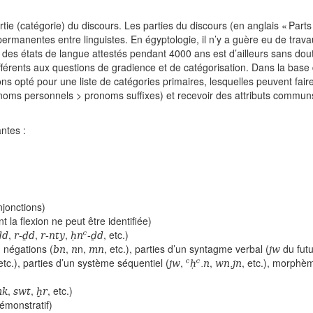
e (catégorie) du discours. Les parties du discours (en anglais « Parts
 permanentes entre linguistes. En égyptologie, il n’y a guère eu de trav
é des états de langue attestés pendant 4000 ans est d’ailleurs sans dou
érents aux questions de gradience et de catégorisation. Dans la base
ns opté pour une liste de catégories primaires, lesquelles peuvent faire 
onoms personnels > pronoms suffixes) et recevoir des attributs commun
ntes :
njonctions)
 la flexion ne peut être identifiée)
ḏd
r-ḏd
r-nty
ḥnꜥ-ḏd
,
,
,
, etc.)
bn
n
mn
jw
 négations (
,
n,
, etc.), parties d’un syntagme verbal (
du futu
jw
ꜥḥꜥ.n
wn.jn
etc.), parties d’un système séquentiel (
,
,
, etc.), morphè
mk
swt
ḫr
,
,
, etc.)
démonstratif)