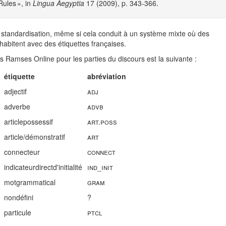
Rules », in
Lingua Aegyptia
17 (2009), p. 343-366.
 standardisation, même si cela conduit à un système mixte où des
ohabitent avec des étiquettes françaises.
ns Ramses Online pour les parties du discours est la suivante :
étiquette
abréviation
adjectif
adj
adverbe
advb
articlepossessif
art.poss
article/démonstratif
art
connecteur
connect
indicateurdirectd'initialité
ind_init
motgrammatical
gram
nondéfini
?
particule
ptcl