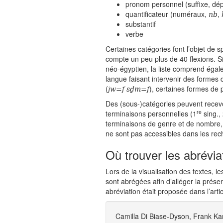
pronom personnel (suffixe, dép
nb
quantificateur (numéraux,
,
substantif
verbe
Certaines catégories font l’objet de 
compte un peu plus de 40 flexions. Si
néo-égyptien, la liste comprend égale
langue faisant intervenir des formes 
jw=f sḏm=f
(
), certaines formes de p
Des (sous-)catégories peuvent recevoir
re
terminaisons personnelles (1
sing.,
terminaisons de genre et de nombre,
ne sont pas accessibles dans les re
Où trouver les abrévia
Lors de la visualisation des textes, 
sont abrégées afin d’alléger la présent
abréviation était proposée dans l’artic
Camilla Di Biase-Dyson, Frank Ka