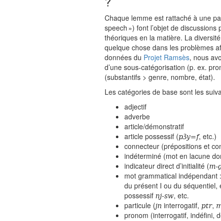
?
Chaque lemme est rattaché à une parti
speech ») font l’objet de discussions
théoriques en la matière. La diversit
quelque chose dans les problèmes aff
données du
Projet Ramsès
, nous avo
d’une sous-catégorisation (p. ex. pr
(substantifs > genre, nombre, état).
Les catégories de base sont les suiva
adjectif
adverbe
article/démonstratif
pꜣy=f
article possessif (
, etc.)
connecteur (prépositions et co
indéterminé (mot en lacune dont
m-
indicateur direct d’initialité (
mot grammatical indépendant :
du présent I ou du séquentiel, 
nj-sw
possessif
, etc.
jn
ptr
particule (
interrogatif,
,
pronom (interrogatif, indéfini, 