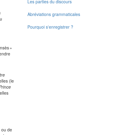
Les parties du discours
u
Abréviations grammaticales
ou
Pourquoi s'enregistrer ?
msès »
rendre
tre
lles (le
Prince
elles
s ou de