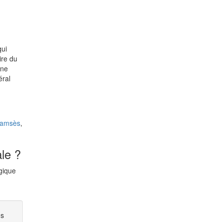
qui
ire du
une
éral
Ramsès
,
ale ?
ogique
ns